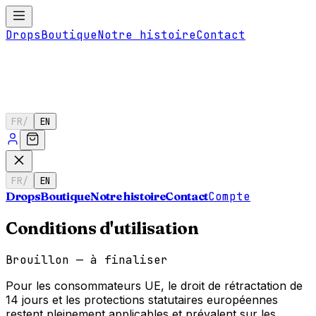
Drops
Boutique
Notre histoire
Contact
FR
/
EN
FR
/
EN
Drops
Boutique
Notre histoire
Contact
Compte
Conditions d'utilisation
Brouillon — à finaliser
Pour les consommateurs UE, le droit de rétractation de
14 jours et les protections statutaires européennes
restent pleinement applicables et prévalent sur les